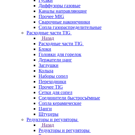
Гусаки
Диффузоры газовые
Каналы направляющие
Прочее MIG
Сварочные наконечники
Сопла газораспределительные
Расходные части TIG
Назад
Расходные части TIG
Блоки
Головки для горелок
Держатели цанг
Заглушки
Кольца
Наборы сопел
Переходники
Прочее TIG
Сетки для сопел
Соединители быстросъёмные
Сопла керамические
Цанги
Штуцеры
Редукторы и регуляторы
Назад
Редукторы и регуляторы