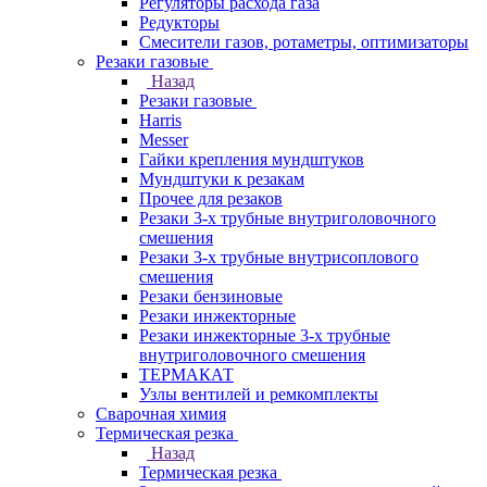
Регуляторы расхода газа
Редукторы
Смесители газов, ротаметры, оптимизаторы
Резаки газовые
Назад
Резаки газовые
Harris
Messer
Гайки крепления мундштуков
Мундштуки к резакам
Прочее для резаков
Резаки 3-х трубные внутриголовочного
смешения
Резаки 3-х трубные внутрисоплового
смешения
Резаки бензиновые
Резаки инжекторные
Резаки инжекторные 3-х трубные
внутриголовочного смешения
ТЕРМАКАТ
Узлы вентилей и ремкомплекты
Сварочная химия
Термическая резка
Назад
Термическая резка