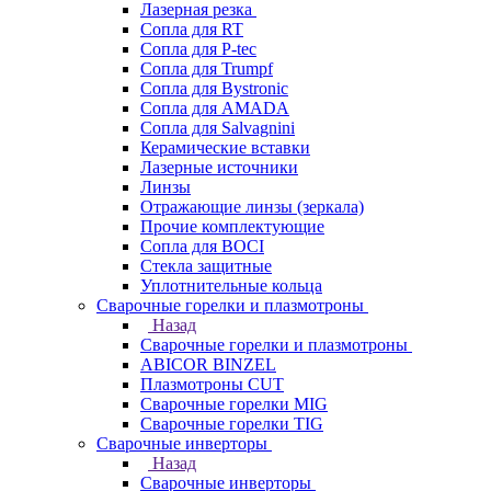
Лазерная резка
Сопла для RT
Сопла для P-tec
Сопла для Trumpf
Сопла для Bystronic
Сопла для AMADA
Сопла для Salvagnini
Керамические вставки
Лазерные источники
Линзы
Отражающие линзы (зеркала)
Прочие комплектующие
Сопла для BOCI
Стекла защитные
Уплотнительные кольца
Сварочные горелки и плазмотроны
Назад
Сварочные горелки и плазмотроны
ABICOR BINZEL
Плазмотроны CUT
Сварочные горелки MIG
Сварочные горелки TIG
Сварочные инверторы
Назад
Сварочные инверторы