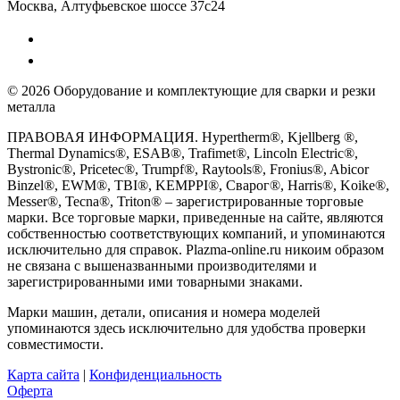
Москва, Алтуфьевское шоссе 37с24
© 2026 Оборудование и комплектующие для сварки и резки
металла
ПРАВОВАЯ ИНФОРМАЦИЯ. Hypertherm®, Kjellberg ®,
Thermal Dynamics®, ESAB®, Trafimet®, Lincoln Electric®,
Bystronic®, Pricetec®, Trumpf®, Raytools®, Fronius®, Abicor
Binzel®, EWM®, TBI®, KEMPPI®, Сварог®, Harris®, Koike®,
Messer®, Tecna®, Triton® – зарегистрированные торговые
марки. Все торговые марки, приведенные на сайте, являются
собственностью соответствующих компаний, и упоминаются
исключительно для справок. Plazma-online.ru никоим образом
не связана с вышеназванными производителями и
зарегистрированными ими товарными знаками.
Марки машин, детали, описания и номера моделей
упоминаются здесь исключительно для удобства проверки
совместимости.
Карта сайта
|
Конфиденциальность
Оферта