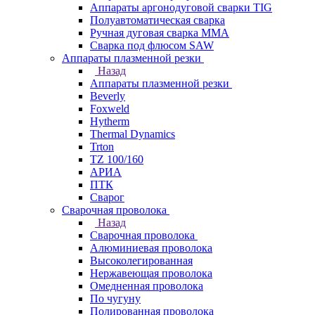
Аппараты аргонодуговой сварки TIG
Полуавтоматическая сварка
Ручная дуговая сварка MMA
Сварка под флюсом SAW
Аппараты плазменной резки
Назад
Аппараты плазменной резки
Beverly
Foxweld
Hytherm
Thermal Dynamics
Trton
TZ 100/160
АРИА
ПТК
Сварог
Сварочная проволока
Назад
Сварочная проволока
Алюминиевая проволока
Высоколегированная
Нержавеющая проволока
Омедненная проволока
По чугуну
Полированная проволока