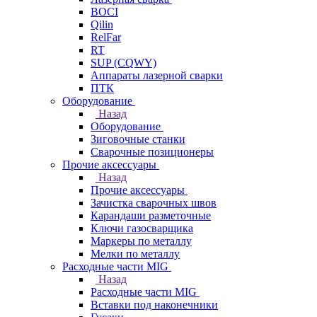
BOCI
Qilin
RelFar
RT
SUP (CQWY)
Аппараты лазерной сварки
ПТК
Оборудование
Назад
Оборудование
Зиговочные станки
Сварочные позиционеры
Прочие аксессуары
Назад
Прочие аксессуары
Зачистка сварочных швов
Карандаши разметочные
Ключи газосварщика
Маркеры по металлу
Мелки по металлу
Расходные части MIG
Назад
Расходные части MIG
Вставки под наконечники