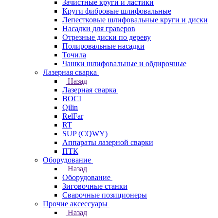
Зачистные круги и ластики
Круги фибровые шлифовальные
Лепестковые шлифовальные круги и диски
Насадки для граверов
Отрезные диски по дереву
Полировальные насадки
Точила
Чашки шлифовальные и обдирочные
Лазерная сварка
Назад
Лазерная сварка
BOCI
Qilin
RelFar
RT
SUP (CQWY)
Аппараты лазерной сварки
ПТК
Оборудование
Назад
Оборудование
Зиговочные станки
Сварочные позиционеры
Прочие аксессуары
Назад