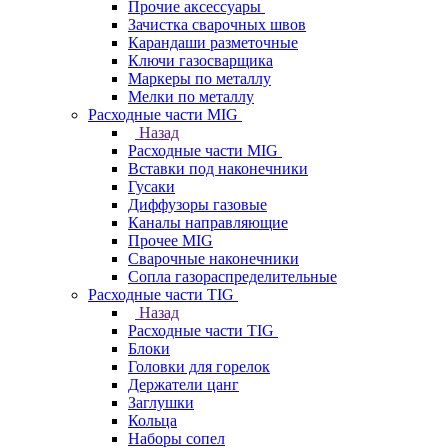
Прочие аксессуары
Зачистка сварочных швов
Карандаши разметочные
Ключи газосварщика
Маркеры по металлу
Мелки по металлу
Расходные части MIG
Назад
Расходные части MIG
Вставки под наконечники
Гусаки
Диффузоры газовые
Каналы направляющие
Прочее MIG
Сварочные наконечники
Сопла газораспределительные
Расходные части TIG
Назад
Расходные части TIG
Блоки
Головки для горелок
Держатели цанг
Заглушки
Кольца
Наборы сопел