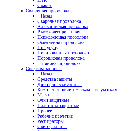
ПТК
Сварог
Сварочная проволока
Назад
Сварочная проволока
Алюминиевая проволока
Высоколегированная
Нержавеющая проволока
Омедненная проволока
По чугуну
Полированная проволока
Порошковая проволока
Титановая проволока
Средства защиты
Назад
Средства защиты
Диоптрические линзы
Комплектующие к маскам | полумаскам
Маски
Очки защитные
Пластины защитные
Прочее
Рабочие перчатки
Респираторы
Светофильтры