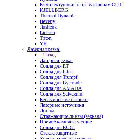
Комплектующие к плазмотронам CUT
KJELLBERG
Thermal Dynamic
Beverly
Jiusheng
Lincoln
Triton
YK
Лазерная резка
Назад
Лазерная резка
Сопла для RT
Сопла для P-tec
Сопла для Trumpf
Сопла для Bystronic
Сопла для AMADA
Сопла для Salvagnini
Керамические вставки
Лазерные источники
Линзы
Отражающие линзы (зеркала)
Прочие комплектующие
Сопла для BOCI
Стекла защитные
Уплотнительные кольца