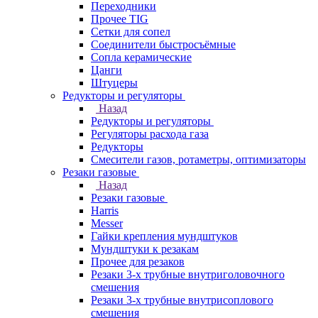
Переходники
Прочее TIG
Сетки для сопел
Соединители быстросъёмные
Сопла керамические
Цанги
Штуцеры
Редукторы и регуляторы
Назад
Редукторы и регуляторы
Регуляторы расхода газа
Редукторы
Смесители газов, ротаметры, оптимизаторы
Резаки газовые
Назад
Резаки газовые
Harris
Messer
Гайки крепления мундштуков
Мундштуки к резакам
Прочее для резаков
Резаки 3-х трубные внутриголовочного
смешения
Резаки 3-х трубные внутрисоплового
смешения