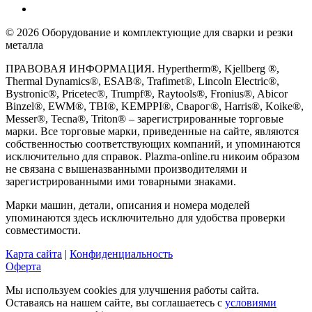
© 2026 Оборудование и комплектующие для сварки и резки
металла
ПРАВОВАЯ ИНФОРМАЦИЯ. Hypertherm®, Kjellberg ®,
Thermal Dynamics®, ESAB®, Trafimet®, Lincoln Electric®,
Bystronic®, Pricetec®, Trumpf®, Raytools®, Fronius®, Abicor
Binzel®, EWM®, TBI®, KEMPPI®, Сварог®, Harris®, Koike®,
Messer®, Tecna®, Triton® – зарегистрированные торговые
марки. Все торговые марки, приведенные на сайте, являются
собственностью соответствующих компаний, и упоминаются
исключительно для справок. Plazma-online.ru никоим образом
не связана с вышеназванными производителями и
зарегистрированными ими товарными знаками.
Марки машин, детали, описания и номера моделей
упоминаются здесь исключительно для удобства проверки
совместимости.
Карта сайта
|
Конфиденциальность
Оферта
Мы используем cookies для улучшения работы сайта.
Оставаясь на нашем сайте, вы соглашаетесь с
условиями