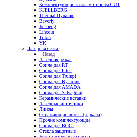
Комплектующие к плазмотронам CUT
KJELLBERG
Thermal Dynamic
Beverly
Jiusheng
Lincoln
Triton
YK
Лазерная резка
Назад
Лазерная резка
Сопла для RT
Сопла для P-tec
Сопла для Trumpf
Сопла для Bystronic
Сопла для AMADA
Сопла для Salvagnini
Керамические вставки
Лазерные источники
Линзы
Отражающие линзы (зеркала)
Прочие комплектующие
Сопла для BOCI
Стекла защитные
Уплотнительные кольца