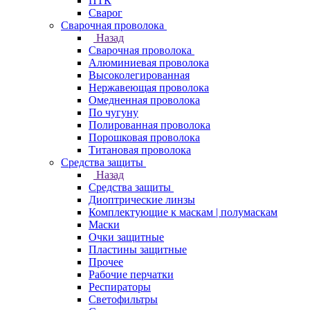
ПТК
Сварог
Сварочная проволока
Назад
Сварочная проволока
Алюминиевая проволока
Высоколегированная
Нержавеющая проволока
Омедненная проволока
По чугуну
Полированная проволока
Порошковая проволока
Титановая проволока
Средства защиты
Назад
Средства защиты
Диоптрические линзы
Комплектующие к маскам | полумаскам
Маски
Очки защитные
Пластины защитные
Прочее
Рабочие перчатки
Респираторы
Светофильтры