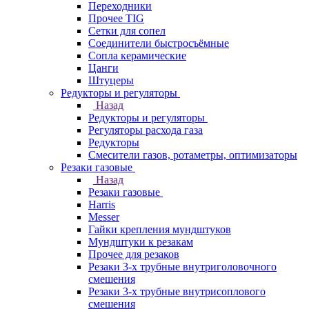
Переходники
Прочее TIG
Сетки для сопел
Соединители быстросъёмные
Сопла керамические
Цанги
Штуцеры
Редукторы и регуляторы
Назад
Редукторы и регуляторы
Регуляторы расхода газа
Редукторы
Смесители газов, ротаметры, оптимизаторы
Резаки газовые
Назад
Резаки газовые
Harris
Messer
Гайки крепления мундштуков
Мундштуки к резакам
Прочее для резаков
Резаки 3-х трубные внутриголовочного
смешения
Резаки 3-х трубные внутрисоплового
смешения