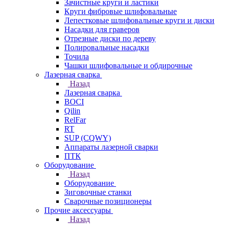
Зачистные круги и ластики
Круги фибровые шлифовальные
Лепестковые шлифовальные круги и диски
Насадки для граверов
Отрезные диски по дереву
Полировальные насадки
Точила
Чашки шлифовальные и обдирочные
Лазерная сварка
Назад
Лазерная сварка
BOCI
Qilin
RelFar
RT
SUP (CQWY)
Аппараты лазерной сварки
ПТК
Оборудование
Назад
Оборудование
Зиговочные станки
Сварочные позиционеры
Прочие аксессуары
Назад