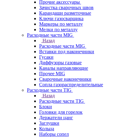
Прочие аксессуары
Зачистка сварочных швов
Карандаши разметочные
Ключи газосварщика
Маркеры по металлу
Мелки по металлу
Расходные части MIG
Назад
Расходные части MIG
Вставки под наконечники
Гусаки
Диффузоры газовые
Каналы направляющие
Прочее MIG
Сварочные наконечники
Сопла газораспределительные
Расходные части TIG
Назад
Расходные части TIG
Блоки
Головки для горелок
Держатели цанг
Заглушки
Кольца
Наборы сопел