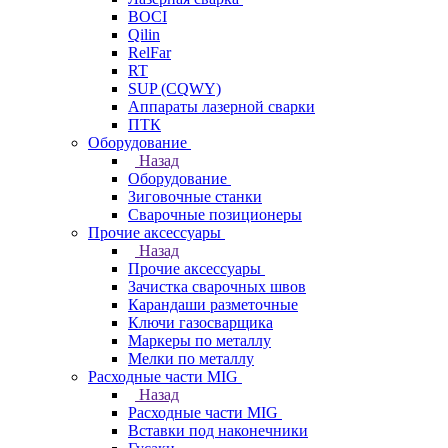
BOCI
Qilin
RelFar
RT
SUP (CQWY)
Аппараты лазерной сварки
ПТК
Оборудование
Назад
Оборудование
Зиговочные станки
Сварочные позиционеры
Прочие аксессуары
Назад
Прочие аксессуары
Зачистка сварочных швов
Карандаши разметочные
Ключи газосварщика
Маркеры по металлу
Мелки по металлу
Расходные части MIG
Назад
Расходные части MIG
Вставки под наконечники