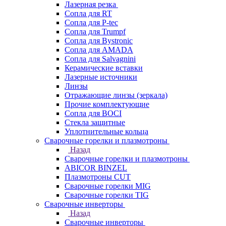
Лазерная резка
Сопла для RT
Сопла для P-tec
Сопла для Trumpf
Сопла для Bystronic
Сопла для AMADA
Сопла для Salvagnini
Керамические вставки
Лазерные источники
Линзы
Отражающие линзы (зеркала)
Прочие комплектующие
Сопла для BOCI
Стекла защитные
Уплотнительные кольца
Сварочные горелки и плазмотроны
Назад
Сварочные горелки и плазмотроны
ABICOR BINZEL
Плазмотроны CUT
Сварочные горелки MIG
Сварочные горелки TIG
Сварочные инверторы
Назад
Сварочные инверторы