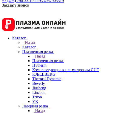
+7 (495) 790-33-19
tel:+74957903319
Заказать звонок
Каталог
Назад
Каталог
Плазменная резка
Назад
Плазменная резка
Hytherm
Комплектующие к плазмотронам CUT
KJELLBERG
Thermal Dynamic
Beverly
Jiusheng
Lincoln
Triton
YK
Лазерная резка
Назад