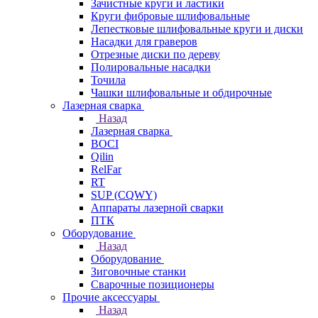
Зачистные круги и ластики
Круги фибровые шлифовальные
Лепестковые шлифовальные круги и диски
Насадки для граверов
Отрезные диски по дереву
Полировальные насадки
Точила
Чашки шлифовальные и обдирочные
Лазерная сварка
Назад
Лазерная сварка
BOCI
Qilin
RelFar
RT
SUP (CQWY)
Аппараты лазерной сварки
ПТК
Оборудование
Назад
Оборудование
Зиговочные станки
Сварочные позиционеры
Прочие аксессуары
Назад