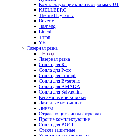
Комплектующие к плазмотронам CUT
KJELLBERG
Thermal Dynamic
Beverly
Jiusheng
Lincoln
Triton
YK
Лазерная резка
Назад
Лазерная резка
Сопла для RT
Сопла для P-tec
Сопла для Trumpf
Сопла для Bystronic
Сопла для AMADA
Сопла для Salvagnini
Керамические вставки
Лазерные источники
Линзы
Отражающие линзы (зеркала)
Прочие комплектующие
Сопла для BOCI
Стекла защитные
Уплотнительные кольца