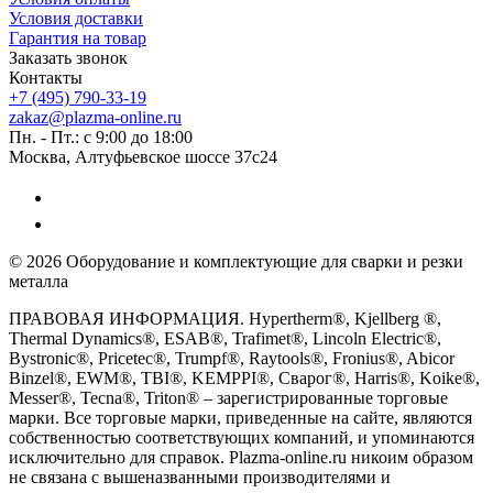
Условия доставки
Гарантия на товар
Заказать звонок
Контакты
+7 (495) 790-33-19
zakaz@plazma-online.ru
Пн. - Пт.: с 9:00 до 18:00
Москва, Алтуфьевское шоссе 37с24
© 2026 Оборудование и комплектующие для сварки и резки
металла
ПРАВОВАЯ ИНФОРМАЦИЯ. Hypertherm®, Kjellberg ®,
Thermal Dynamics®, ESAB®, Trafimet®, Lincoln Electric®,
Bystronic®, Pricetec®, Trumpf®, Raytools®, Fronius®, Abicor
Binzel®, EWM®, TBI®, KEMPPI®, Сварог®, Harris®, Koike®,
Messer®, Tecna®, Triton® – зарегистрированные торговые
марки. Все торговые марки, приведенные на сайте, являются
собственностью соответствующих компаний, и упоминаются
исключительно для справок. Plazma-online.ru никоим образом
не связана с вышеназванными производителями и