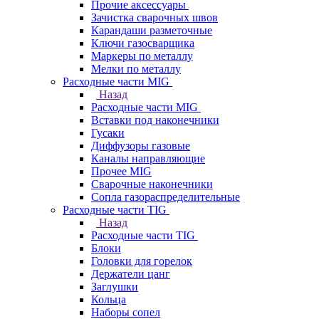
Прочие аксессуары
Зачистка сварочных швов
Карандаши разметочные
Ключи газосварщика
Маркеры по металлу
Мелки по металлу
Расходные части MIG
Назад
Расходные части MIG
Вставки под наконечники
Гусаки
Диффузоры газовые
Каналы направляющие
Прочее MIG
Сварочные наконечники
Сопла газораспределительные
Расходные части TIG
Назад
Расходные части TIG
Блоки
Головки для горелок
Держатели цанг
Заглушки
Кольца
Наборы сопел