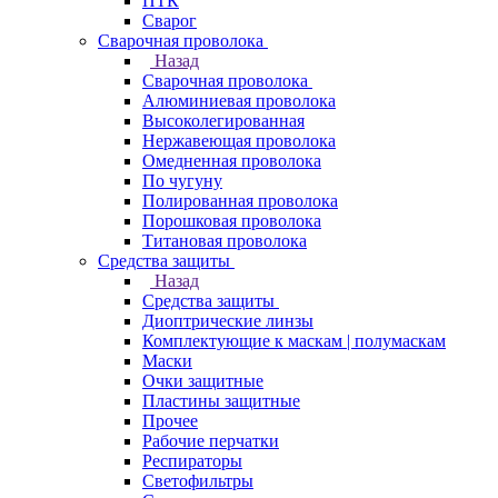
ПТК
Сварог
Сварочная проволока
Назад
Сварочная проволока
Алюминиевая проволока
Высоколегированная
Нержавеющая проволока
Омедненная проволока
По чугуну
Полированная проволока
Порошковая проволока
Титановая проволока
Средства защиты
Назад
Средства защиты
Диоптрические линзы
Комплектующие к маскам | полумаскам
Маски
Очки защитные
Пластины защитные
Прочее
Рабочие перчатки
Респираторы
Светофильтры