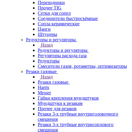
Переходники
Прочее TIG
Сетки для сопел
Соединители быстросъёмные
Сопла керамические
Цанги
Штуцеры
Редукторы и регуляторы
Назад
Редукторы и регуляторы
Регуляторы расхода газа
Редукторы
Смесители газов, ротаметры, оптимизаторы
Резаки газовые
Назад
Резаки газовые
Harris
Messer
Гайки крепления мундштуков
Мундштуки к резакам
Прочее для резаков
Резаки 3-х трубные внутриголовочного
смешения
Резаки 3-х трубные внутрисоплового
смешения