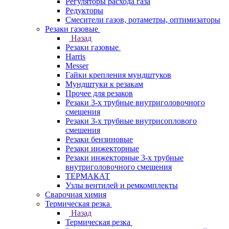
Регуляторы расхода газа
Редукторы
Смесители газов, ротаметры, оптимизаторы
Резаки газовые
Назад
Резаки газовые
Harris
Messer
Гайки крепления мундштуков
Мундштуки к резакам
Прочее для резаков
Резаки 3-х трубные внутриголовочного
смешения
Резаки 3-х трубные внутрисоплового
смешения
Резаки бензиновые
Резаки инжекторные
Резаки инжекторные 3-х трубные
внутриголовочного смешения
ТЕРМАКАТ
Узлы вентилей и ремкомплекты
Сварочная химия
Термическая резка
Назад
Термическая резка