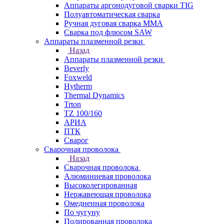
Аппараты аргонодуговой сварки TIG
Полуавтоматическая сварка
Ручная дуговая сварка MMA
Сварка под флюсом SAW
Аппараты плазменной резки
Назад
Аппараты плазменной резки
Beverly
Foxweld
Hytherm
Thermal Dynamics
Trton
TZ 100/160
АРИА
ПТК
Сварог
Сварочная проволока
Назад
Сварочная проволока
Алюминиевая проволока
Высоколегированная
Нержавеющая проволока
Омедненная проволока
По чугуну
Полированная проволока