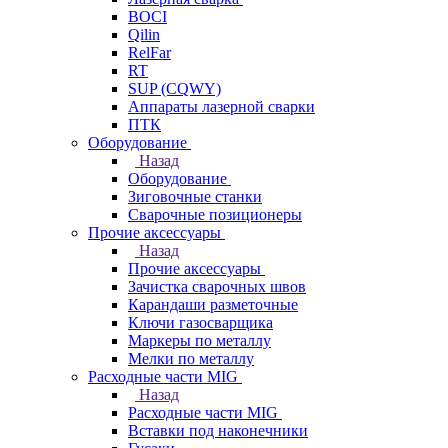
BOCI
Qilin
RelFar
RT
SUP (CQWY)
Аппараты лазерной сварки
ПТК
Оборудование
Назад
Оборудование
Зиговочные станки
Сварочные позиционеры
Прочие аксессуары
Назад
Прочие аксессуары
Зачистка сварочных швов
Карандаши разметочные
Ключи газосварщика
Маркеры по металлу
Мелки по металлу
Расходные части MIG
Назад
Расходные части MIG
Вставки под наконечники