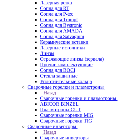
Лазерная резка
Сопла для RT
Сопла для P-tec
Сопла для Trumpf
Сопла для Bystronic
Сопла для AMADA
Сопла для Salvagnini
Керамические вставки
Лазерные источники
Линзы
Отражающие линзы (зеркала)
Прочие комплектующие
Сопла для BOCI
Стекла защитные
Уплотнительные кольца
Сварочные горелки и плазмотроны
Назад
Сварочные горелки и плазмотроны
ABICOR BINZEL
Плазмотроны CUT
Сварочные горелки MIG
Сварочные горелки TIG
Сварочные инверторы
Назад
Сварочные инверторы