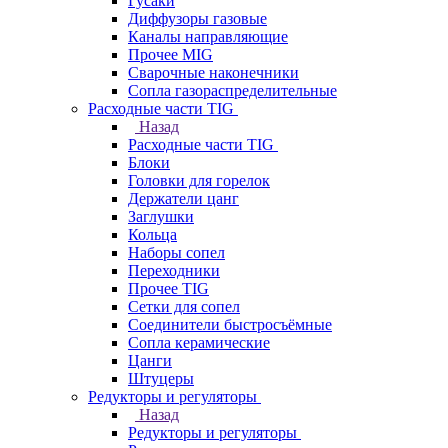
Гусаки
Диффузоры газовые
Каналы направляющие
Прочее MIG
Сварочные наконечники
Сопла газораспределительные
Расходные части TIG
Назад
Расходные части TIG
Блоки
Головки для горелок
Держатели цанг
Заглушки
Кольца
Наборы сопел
Переходники
Прочее TIG
Сетки для сопел
Соединители быстросъёмные
Сопла керамические
Цанги
Штуцеры
Редукторы и регуляторы
Назад
Редукторы и регуляторы