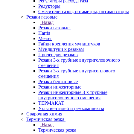
Регуляторы расхода газа
Редукторы
Смесители газов, ротаметры, оптимизаторы
Резаки газовые
Назад
Резаки газовые
Harris
Messer
Гайки крепления мундштуков
Мундштуки к резакам
Прочее для резаков
Резаки 3-х трубные внутриголовочного
смешения
Резаки 3-х трубные внутрисоплового
смешения
Резаки бензиновые
Резаки инжекторные
Резаки инжекторные 3-х трубные
внутриголовочного смешения
ТЕРМАКАТ
Узлы вентилей и ремкомплекты
Сварочная химия
Термическая резка
Назад
Термическая резка