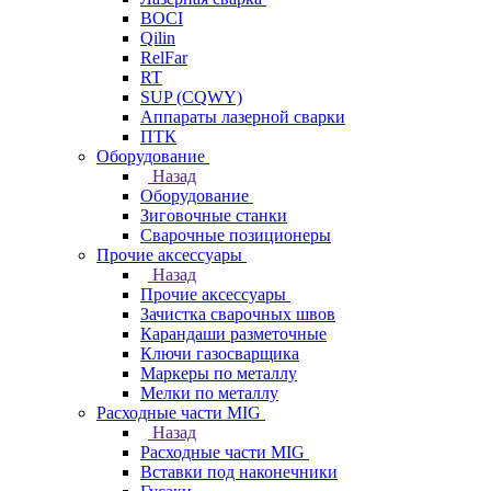
BOCI
Qilin
RelFar
RT
SUP (CQWY)
Аппараты лазерной сварки
ПТК
Оборудование
Назад
Оборудование
Зиговочные станки
Сварочные позиционеры
Прочие аксессуары
Назад
Прочие аксессуары
Зачистка сварочных швов
Карандаши разметочные
Ключи газосварщика
Маркеры по металлу
Мелки по металлу
Расходные части MIG
Назад
Расходные части MIG
Вставки под наконечники