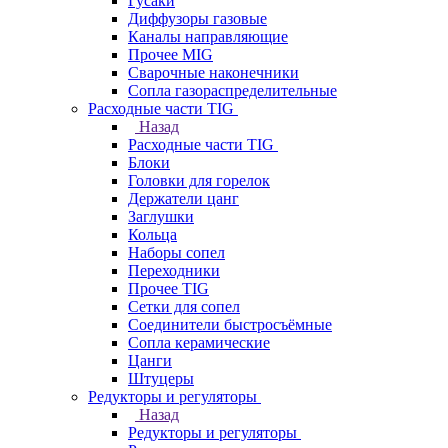
Гусаки
Диффузоры газовые
Каналы направляющие
Прочее MIG
Сварочные наконечники
Сопла газораспределительные
Расходные части TIG
Назад
Расходные части TIG
Блоки
Головки для горелок
Держатели цанг
Заглушки
Кольца
Наборы сопел
Переходники
Прочее TIG
Сетки для сопел
Соединители быстросъёмные
Сопла керамические
Цанги
Штуцеры
Редукторы и регуляторы
Назад
Редукторы и регуляторы