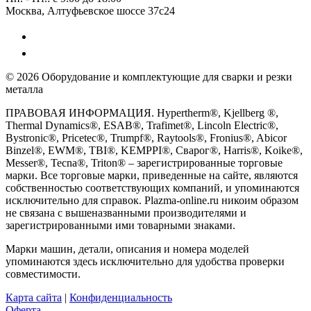
Москва, Алтуфьевское шоссе 37с24
© 2026 Оборудование и комплектующие для сварки и резки
металла
ПРАВОВАЯ ИНФОРМАЦИЯ. Hypertherm®, Kjellberg ®,
Thermal Dynamics®, ESAB®, Trafimet®, Lincoln Electric®,
Bystronic®, Pricetec®, Trumpf®, Raytools®, Fronius®, Abicor
Binzel®, EWM®, TBI®, KEMPPI®, Сварог®, Harris®, Koike®,
Messer®, Tecna®, Triton® – зарегистрированные торговые
марки. Все торговые марки, приведенные на сайте, являются
собственностью соответствующих компаний, и упоминаются
исключительно для справок. Plazma-online.ru никоим образом
не связана с вышеназванными производителями и
зарегистрированными ими товарными знаками.
Марки машин, детали, описания и номера моделей
упоминаются здесь исключительно для удобства проверки
совместимости.
Карта сайта
|
Конфиденциальность
Оферта