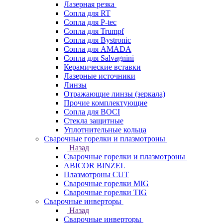
Лазерная резка
Сопла для RT
Сопла для P-tec
Сопла для Trumpf
Сопла для Bystronic
Сопла для AMADA
Сопла для Salvagnini
Керамические вставки
Лазерные источники
Линзы
Отражающие линзы (зеркала)
Прочие комплектующие
Сопла для BOCI
Стекла защитные
Уплотнительные кольца
Сварочные горелки и плазмотроны
Назад
Сварочные горелки и плазмотроны
ABICOR BINZEL
Плазмотроны CUT
Сварочные горелки MIG
Сварочные горелки TIG
Сварочные инверторы
Назад
Сварочные инверторы