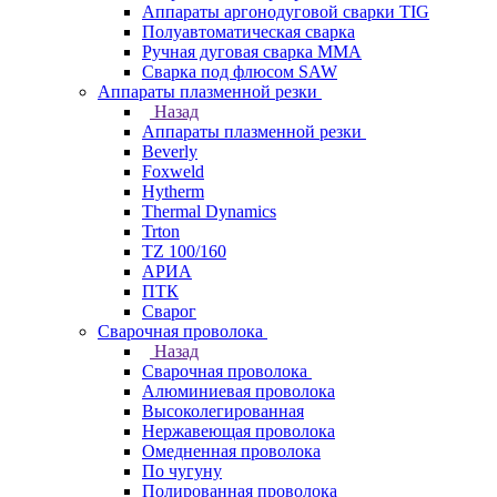
Аппараты аргонодуговой сварки TIG
Полуавтоматическая сварка
Ручная дуговая сварка MMA
Сварка под флюсом SAW
Аппараты плазменной резки
Назад
Аппараты плазменной резки
Beverly
Foxweld
Hytherm
Thermal Dynamics
Trton
TZ 100/160
АРИА
ПТК
Сварог
Сварочная проволока
Назад
Сварочная проволока
Алюминиевая проволока
Высоколегированная
Нержавеющая проволока
Омедненная проволока
По чугуну
Полированная проволока