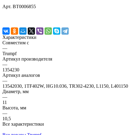
Арт.
BT0006855
Характеристики
Совместим с
—
Trumpf
Артикул производителя
—
1354230
Артикул аналогов
—
13542030, 1TF402W, HG10.036, TR302-4230, L1150, L401150
Диаметр, мм
—
11
Высота, мм
—
10,5
Все характеристики
Все товары Trumpf