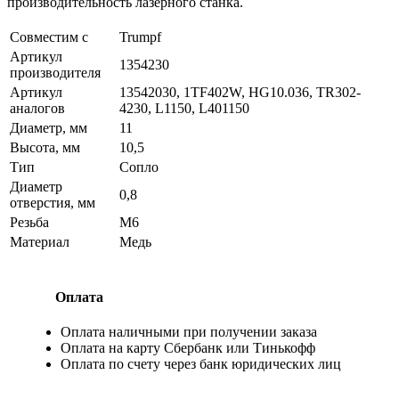
производительность лазерного станка.
Совместим с
Trumpf
Артикул
1354230
производителя
Артикул
13542030, 1TF402W, HG10.036, TR302-
аналогов
4230, L1150, L401150
Диаметр, мм
11
Высота, мм
10,5
Тип
Сопло
Диаметр
0,8
отверстия, мм
Резьба
М6
Материал
Медь
Оплата
Оплата наличными при получении заказа
Оплата на карту Сбербанк или Тинькофф
Оплата по счету через банк юридических лиц