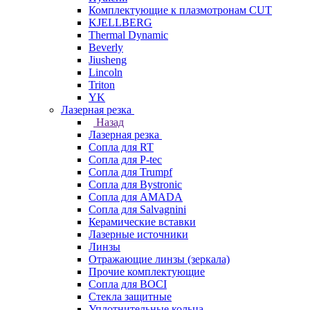
Комплектующие к плазмотронам CUT
KJELLBERG
Thermal Dynamic
Beverly
Jiusheng
Lincoln
Triton
YK
Лазерная резка
Назад
Лазерная резка
Сопла для RT
Сопла для P-tec
Сопла для Trumpf
Сопла для Bystronic
Сопла для AMADA
Сопла для Salvagnini
Керамические вставки
Лазерные источники
Линзы
Отражающие линзы (зеркала)
Прочие комплектующие
Сопла для BOCI
Стекла защитные
Уплотнительные кольца