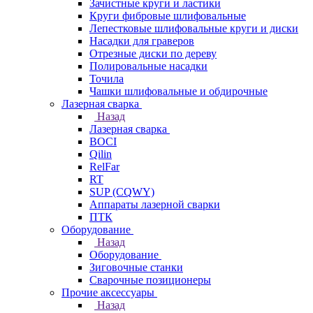
Зачистные круги и ластики
Круги фибровые шлифовальные
Лепестковые шлифовальные круги и диски
Насадки для граверов
Отрезные диски по дереву
Полировальные насадки
Точила
Чашки шлифовальные и обдирочные
Лазерная сварка
Назад
Лазерная сварка
BOCI
Qilin
RelFar
RT
SUP (CQWY)
Аппараты лазерной сварки
ПТК
Оборудование
Назад
Оборудование
Зиговочные станки
Сварочные позиционеры
Прочие аксессуары
Назад