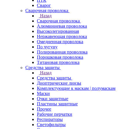
ПТК
Сварог
Сварочная проволока
Назад
Сварочная проволока
Алюминиевая проволока
Высоколегированная
Нержавеющая проволока
Омедненная проволока
По чугуну
Полированная проволока
Порошковая проволока
Титановая проволока
Средства защиты
Назад
Средства защиты
Диоптрические линзы
Комплектующие к маскам | полумаскам
Маски
Очки защитные
Пластины защитные
Прочее
Рабочие перчатки
Респираторы
Светофильтры