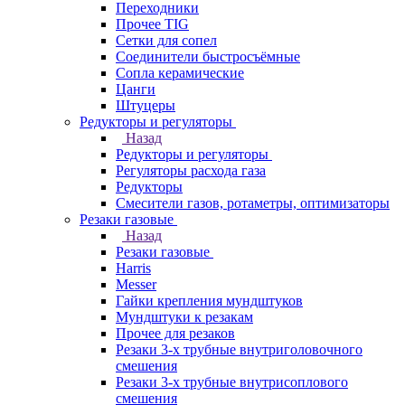
Переходники
Прочее TIG
Сетки для сопел
Соединители быстросъёмные
Сопла керамические
Цанги
Штуцеры
Редукторы и регуляторы
Назад
Редукторы и регуляторы
Регуляторы расхода газа
Редукторы
Смесители газов, ротаметры, оптимизаторы
Резаки газовые
Назад
Резаки газовые
Harris
Messer
Гайки крепления мундштуков
Мундштуки к резакам
Прочее для резаков
Резаки 3-х трубные внутриголовочного
смешения
Резаки 3-х трубные внутрисоплового
смешения