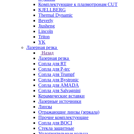
Комплектующие к плазмотронам CUT
KJELLBERG
Thermal Dynamic
Beverly
Jiusheng
Lincoln
Triton
YK
Лазерная резка
Назад
Лазерная резка
Сопла для RT
Сопла для P-tec
Сопла для Trumpf
Сопла для Bystronic
Сопла для AMADA
Сопла для Salvagnini
Керамические вставки
Лазерные источники
Линзы
Отражающие линзы (зеркала)
Прочие комплектующие
Сопла для BOCI
Стекла защитные
Уплотнительные кольца