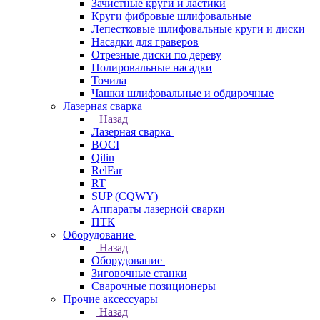
Зачистные круги и ластики
Круги фибровые шлифовальные
Лепестковые шлифовальные круги и диски
Насадки для граверов
Отрезные диски по дереву
Полировальные насадки
Точила
Чашки шлифовальные и обдирочные
Лазерная сварка
Назад
Лазерная сварка
BOCI
Qilin
RelFar
RT
SUP (CQWY)
Аппараты лазерной сварки
ПТК
Оборудование
Назад
Оборудование
Зиговочные станки
Сварочные позиционеры
Прочие аксессуары
Назад