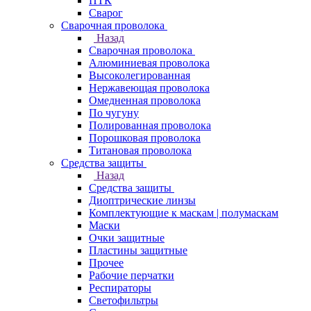
ПТК
Сварог
Сварочная проволока
Назад
Сварочная проволока
Алюминиевая проволока
Высоколегированная
Нержавеющая проволока
Омедненная проволока
По чугуну
Полированная проволока
Порошковая проволока
Титановая проволока
Средства защиты
Назад
Средства защиты
Диоптрические линзы
Комплектующие к маскам | полумаскам
Маски
Очки защитные
Пластины защитные
Прочее
Рабочие перчатки
Респираторы
Светофильтры