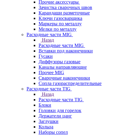
Прочие аксессуары
Зачистка сварочных швов
Карандаши разметочные
Ключи газосварщика
Маркеры по металлу
Мелки по металлу
Расходные части MIG
Назад
Расходные части MIG
Вставки под наконечники
Гусаки
Диффузоры газовые
Каналы направляющие
Прочее MIG
Сварочные наконечники
Сопла газораспределительные
Расходные части TIG
Назад
Расходные части TIG
Блоки
Головки для горелок
Держатели цанг
Заглушки
Кольца
Наборы сопел