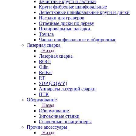
Зачистные круги и ластики
Круги фибровые шлифовальные
Лепестковые шлифовальные круги и диски
Насадки для граверов
Отрезные диски по дереву
Полировальные насадки
Точила
Чашки шлифовальные и обдирочные
Лазерная сварка
Назад
Лазерная сварка
BOCI
Qilin
RelFar
RT
SUP (CQWY)
Аппараты лазерной сварки
ПТК
Оборудование
Назад
Оборудование
Зиговочные станки
Сварочные позиционеры
Прочие аксессуары
Назад