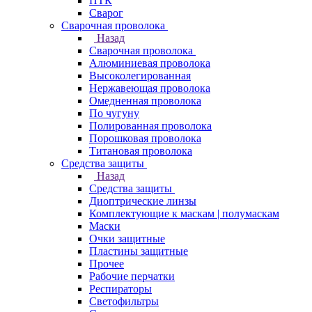
ПТК
Сварог
Сварочная проволока
Назад
Сварочная проволока
Алюминиевая проволока
Высоколегированная
Нержавеющая проволока
Омедненная проволока
По чугуну
Полированная проволока
Порошковая проволока
Титановая проволока
Средства защиты
Назад
Средства защиты
Диоптрические линзы
Комплектующие к маскам | полумаскам
Маски
Очки защитные
Пластины защитные
Прочее
Рабочие перчатки
Респираторы
Светофильтры