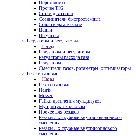
Переходники
Прочее TIG
Сетки для сопел
Соединители быстросъёмные
Сопла керамические
Цанги
Штуцеры
Редукторы и регуляторы
Назад
Редукторы и регуляторы
Регуляторы расхода газа
Редукторы
Смесители газов, ротаметры, оптимизаторы
Резаки газовые
Назад
Резаки газовые
Harris
Messer
Гайки крепления мундштуков
Мундштуки к резакам
Прочее для резаков
Резаки 3-х трубные внутриголовочного
смешения
Резаки 3-х трубные внутрисоплового
смешения