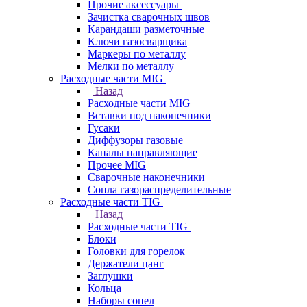
Прочие аксессуары
Зачистка сварочных швов
Карандаши разметочные
Ключи газосварщика
Маркеры по металлу
Мелки по металлу
Расходные части MIG
Назад
Расходные части MIG
Вставки под наконечники
Гусаки
Диффузоры газовые
Каналы направляющие
Прочее MIG
Сварочные наконечники
Сопла газораспределительные
Расходные части TIG
Назад
Расходные части TIG
Блоки
Головки для горелок
Держатели цанг
Заглушки
Кольца
Наборы сопел