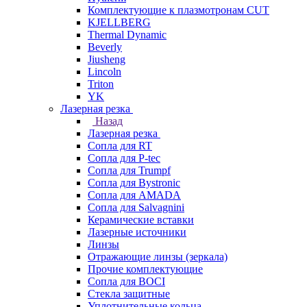
Комплектующие к плазмотронам CUT
KJELLBERG
Thermal Dynamic
Beverly
Jiusheng
Lincoln
Triton
YK
Лазерная резка
Назад
Лазерная резка
Сопла для RT
Сопла для P-tec
Сопла для Trumpf
Сопла для Bystronic
Сопла для AMADA
Сопла для Salvagnini
Керамические вставки
Лазерные источники
Линзы
Отражающие линзы (зеркала)
Прочие комплектующие
Сопла для BOCI
Стекла защитные
Уплотнительные кольца