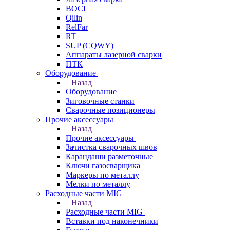
BOCI
Qilin
RelFar
RT
SUP (CQWY)
Аппараты лазерной сварки
ПТК
Оборудование
Назад
Оборудование
Зиговочные станки
Сварочные позиционеры
Прочие аксессуары
Назад
Прочие аксессуары
Зачистка сварочных швов
Карандаши разметочные
Ключи газосварщика
Маркеры по металлу
Мелки по металлу
Расходные части MIG
Назад
Расходные части MIG
Вставки под наконечники