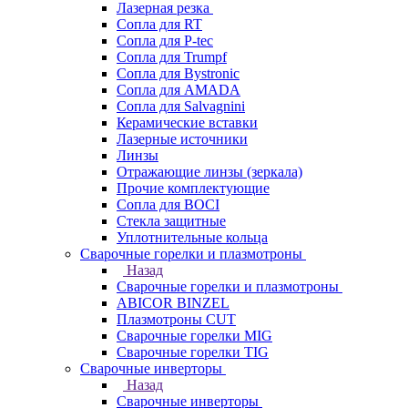
Лазерная резка
Сопла для RT
Сопла для P-tec
Сопла для Trumpf
Сопла для Bystronic
Сопла для AMADA
Сопла для Salvagnini
Керамические вставки
Лазерные источники
Линзы
Отражающие линзы (зеркала)
Прочие комплектующие
Сопла для BOCI
Стекла защитные
Уплотнительные кольца
Сварочные горелки и плазмотроны
Назад
Сварочные горелки и плазмотроны
ABICOR BINZEL
Плазмотроны CUT
Сварочные горелки MIG
Сварочные горелки TIG
Сварочные инверторы
Назад
Сварочные инверторы