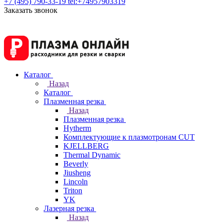
+7 (495) 790-33-19
tel:+74957903319
Заказать звонок
Каталог
Назад
Каталог
Плазменная резка
Назад
Плазменная резка
Hytherm
Комплектующие к плазмотронам CUT
KJELLBERG
Thermal Dynamic
Beverly
Jiusheng
Lincoln
Triton
YK
Лазерная резка
Назад