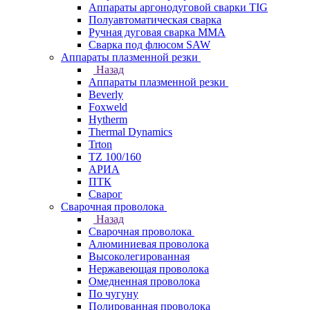
Аппараты аргонодуговой сварки TIG
Полуавтоматическая сварка
Ручная дуговая сварка MMA
Сварка под флюсом SAW
Аппараты плазменной резки
Назад
Аппараты плазменной резки
Beverly
Foxweld
Hytherm
Thermal Dynamics
Trton
TZ 100/160
АРИА
ПТК
Сварог
Сварочная проволока
Назад
Сварочная проволока
Алюминиевая проволока
Высоколегированная
Нержавеющая проволока
Омедненная проволока
По чугуну
Полированная проволока