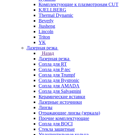
Комплектующие к плазмотронам CUT
KJELLBERG
Thermal Dynamic
Beverly
Jiusheng
Lincoln
Triton
YK
Лазерная резка
Назад
Лазерная резка
Сопла для RT
Сопла для P-tec
Сопла для Trumpf
Сопла для Bystronic
Сопла для AMADA
Сопла для Salvagnini
Керамические вставки
Лазерные источники
Линзы
Отражающие линзы (зеркала)
Прочие комплектующие
Сопла для BOCI
Стекла защитные
Уплотнительные кольца