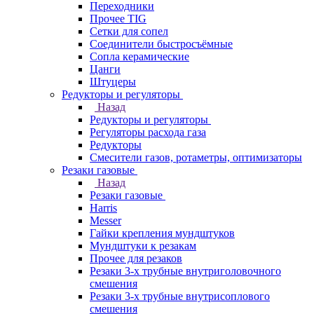
Переходники
Прочее TIG
Сетки для сопел
Соединители быстросъёмные
Сопла керамические
Цанги
Штуцеры
Редукторы и регуляторы
Назад
Редукторы и регуляторы
Регуляторы расхода газа
Редукторы
Смесители газов, ротаметры, оптимизаторы
Резаки газовые
Назад
Резаки газовые
Harris
Messer
Гайки крепления мундштуков
Мундштуки к резакам
Прочее для резаков
Резаки 3-х трубные внутриголовочного
смешения
Резаки 3-х трубные внутрисоплового
смешения