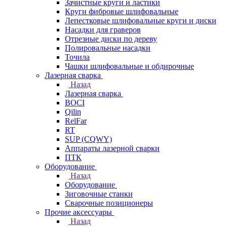
Зачистные круги и ластики
Круги фибровые шлифовальные
Лепестковые шлифовальные круги и диски
Насадки для граверов
Отрезные диски по дереву
Полировальные насадки
Точила
Чашки шлифовальные и обдирочные
Лазерная сварка
Назад
Лазерная сварка
BOCI
Qilin
RelFar
RT
SUP (CQWY)
Аппараты лазерной сварки
ПТК
Оборудование
Назад
Оборудование
Зиговочные станки
Сварочные позиционеры
Прочие аксессуары
Назад