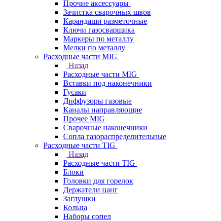
Прочие аксессуары
Зачистка сварочных швов
Карандаши разметочные
Ключи газосварщика
Маркеры по металлу
Мелки по металлу
Расходные части MIG
Назад
Расходные части MIG
Вставки под наконечники
Гусаки
Диффузоры газовые
Каналы направляющие
Прочее MIG
Сварочные наконечники
Сопла газораспределительные
Расходные части TIG
Назад
Расходные части TIG
Блоки
Головки для горелок
Держатели цанг
Заглушки
Кольца
Наборы сопел