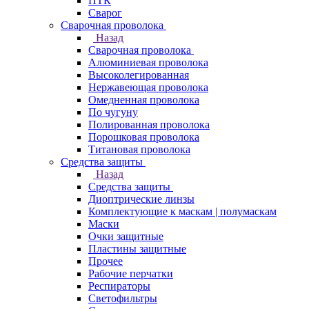
ПТК
Сварог
Сварочная проволока
Назад
Сварочная проволока
Алюминиевая проволока
Высоколегированная
Нержавеющая проволока
Омедненная проволока
По чугуну
Полированная проволока
Порошковая проволока
Титановая проволока
Средства защиты
Назад
Средства защиты
Диоптрические линзы
Комплектующие к маскам | полумаскам
Маски
Очки защитные
Пластины защитные
Прочее
Рабочие перчатки
Респираторы
Светофильтры